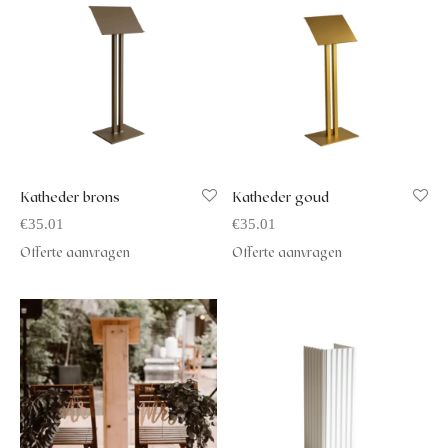
afelstyling
lingers
araffen
eubilair
ids deco
ar items
aart & sweettable
ekentjes
erlichting
verige decoratie
afels & bijzettafels
Katheder brons
Katheder goud
€
35.01
€
35.01
erhuurpakket
Offerte aanvragen
Offerte aanvragen