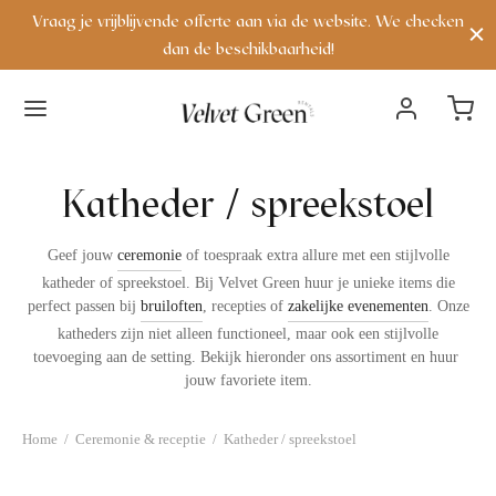
Vraag je vrijblijvende offerte aan via de website. We checken
dan de beschikbaarheid!
Terug
Terug
Terug
Terug
Terug
Terug
Terug
Terug
Terug
Terug
Terug
Terug
Katheder / spreekstoel
VERHUUR
VERHUUR
DECORATIE
EREMONIE & RECEPTIE
BACKDROP & FRAMES
AFELDECORATIE
AFELSTYLING
EUBILAIR
ERLICHTING
AFELS & BIJZETTAFELS
VERHUURPAKKET
CONTACT
erhuur
lle producten
apijten & lopers
nveloppendoos
rieel & backdrops
andelaren & waxinehouders
estek
anken
ichtletters
ijzettafels
oungepakket
ver ons
Geef jouw
ceremonie
of toespraak extra allure met een stijlvolle
katheder of spreekstoel. Bij Velvet Green huur je unieke items die
ecoratie
ew arrivals
ussens
atheder / spreekstoel
rames
afelnummers en naamkaarthouders
laswerk
toelen & fauteuils
eon lichtletters
ettafels
hop the look
ontact
perfect passen bij
bruiloften
, recepties of
zakelijke evenementen
. Onze
katheders zijn niet alleen functioneel, maar ook een stijlvolle
eremonie & receptie
iscoballen
ingkussens
elkomstborden
azen
ervetten
oefen & zitkussens
artylights
alontafels
toevoeging aan de setting. Bekijk hieronder ons assortiment en huur
jouw favoriete item.
ackdrop & frames
unstplanten
childersezels
ervies
arkrukken
indlichten
tatafels
Home
/
Ceremonie & receptie
/
Katheder / spreekstoel
afeldecoratie
arasols
afelkleden & lopers