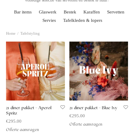
volledige selectie van servetten en bestek te huur!
afelstyling
lingers
araffen
Bar items
Glaswerk
Bestek
Karaffen
Servetten
eubilair
ids deco
ar items
Servies
Tafelkleden & lopers
aart & sweettable
ekentjes
Home
/
Tafelstyling
erlichting
verige decoratie
afels & bijzettafels
erhuurpakket
21 diner pakket – Aperol
21 diner pakket – Blue Ivy
Spritz
€
295.00
€
295.00
Offerte aanvragen
Offerte aanvragen