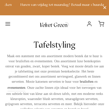
en
Huren van vrijdag tot maandag? Betaal maar 1 huurdag!
V
Terug
Terug
Terug
Terug
Terug
Terug
Terug
Terug
Terug
Terug
Terug
Terug
Tafelstyling
VERHUUR
VERHUUR
DECORATIE
EREMONIE & RECEPTIE
BACKDROP & FRAMES
AFELDECORATIE
AFELSTYLING
EUBILAIR
ERLICHTING
AFELS & BIJZETTAFELS
VERHUURPAKKET
CONTACT
erhuur
lle producten
apijten & lopers
nveloppendoos
rieel & backdrops
andelaren & waxinehouders
estek
anken
ichtletters
ijzettafels
oungepakket
ver ons
Maak een statement met ons assortiment modern bestek dat te huur is
voor bruiloften en evenementen. Ons assortiment luxe bestekopties
ecoratie
ew arrivals
ussens
atheder / spreekstoel
rames
afelnummers en naamkaarthouders
laswerk
toelen & fauteuils
eon lichtletters
ettafels
hop the look
ontact
omvat van gouden, zwart, koper bestek. Voeg wat mooie details toe aan
je tafelsetting met onze premium bestekselectie. Het beste
eremonie & receptie
iscoballen
ingkussens
elkomstborden
azen
ervetten
oefen & zitkussens
artylights
alontafels
gecombineerd met ons assortiment serviesgoed, glaswerk en linnen
servetten. Mooie katoenen servetten te huur voor
bruiloften
en
ackdrop & frames
unstplanten
childersezels
ervies
arkrukken
indlichten
tatafels
evenementen
. Onze zachte linnen zijn ideaal voor het toevoegen van
een subtiele hint van kleur aan sit-down tafels, met een moderne reeks
afeldecoratie
arasols
afelkleden & lopers
kleuropties, waaronder blush servetten, smaragdgroen servetten,
grijsgroen servetten, terracotta servetten en meer. Bekijk hieronder onze