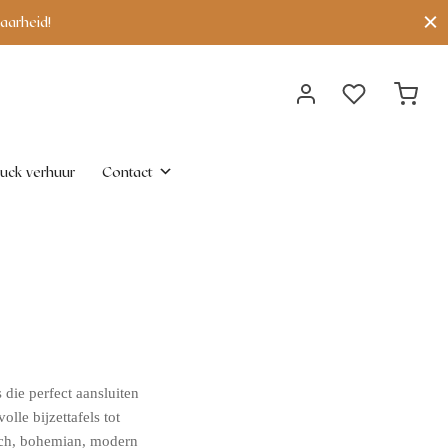
aarheid!
uck verhuur
Contact
s die perfect aansluiten
olle bijzettafels tot
tisch, bohemian, modern