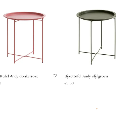
rte aanvragen
ettafel Andy donkerroze
Bijzettafel Andy olijfgroen
0
€
9.50
rte aanvragen
Offerte aanvragen