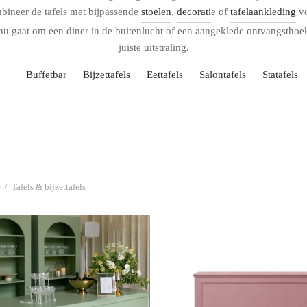
mbineer de tafels met bijpassende
stoelen
,
decorati
e of
tafelaankleding
vo
t nu gaat om een diner in de buitenlucht of een aangeklede ontvangsthoe
juiste uitstraling.
Buffetbar
Bijzettafels
Eettafels
Salontafels
Statafels
e
/
Tafels & bijzettafels