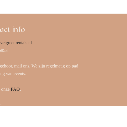
act info
vetgreenrentals.nl
5853
 gehoor, mail ons. We zijn regelmatig op pad
ing van events.
k onze
FAQ
.
:
 17, 5741 PL Beek en Donk
p afspraak te bezoeken)