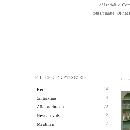
of landelijk. Co
rt & sweettable
entjes
totaalplaatje. Of he
ichting
rige decoratie
ls & bijzettafels
huurpakket
FILTER OP CATEGORIE
Hom
14
Kerst
4
Sinterklaas
79
Alle producten
12
New arrivals
7
Meubilair