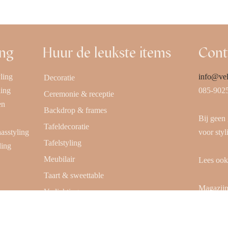
ing
Huur de leukste items
Cont
ling
info@vel
Decoratie
ling
085-902
Ceremonie & receptie
en
Backdrop & frames
Bij geen
Tafeldecoratie
aasstyling
voor styl
Tafelstyling
ling
Meubilair
Lees oo
Taart & sweettable
Magazijn
Verlichting
Everbest
Tafels & bijzettafels
(alleen o
Verhuurpakket