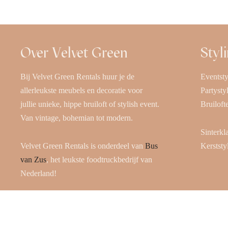
Over Velvet Green
Styl
Bij Velvet Green Rentals huur je de
Eventsty
allerleukste meubels en decoratie voor
Partysty
jullie unieke, hippe bruiloft of stylish event.
Bruiloft
Van vintage, bohemian tot modern.
Sinterkl
Velvet Green Rentals is onderdeel van
Bus
Kerststy
van Zus
, het leukste foodtruckbedrijf van
Nederland!
Volg ons op de socials