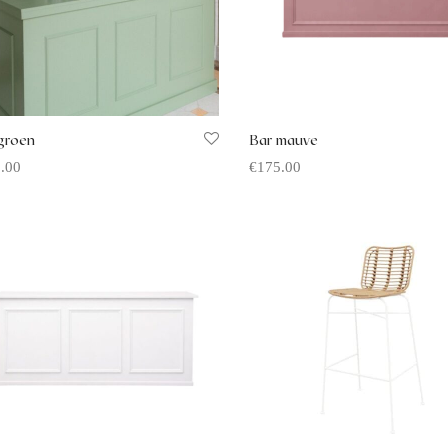
groen
Bar mauve
.00
€
175.00
rte aanvragen
Offerte aanvragen