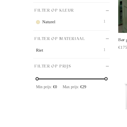
79
Tafels & bijzettafels
FILTER OP KLEUR
2
Taart & sweettable
2
Tafelstyling
1
Naturel
4
Verhuurpakket
FILTER OP MATERIAAL
Bar 
€
175
1
Riet
Offe
FILTER OP PRIJS
Min prijs:
€0
Max prijs:
€29