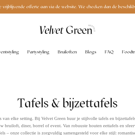
e vrijblijvende offerte aan via de website. We checken dan de beschikb
entstyling
Partystyling
Bruiloften
Blogs
FAQ
Foodtr
Tafels & bijzettafels
van elke setting. Bij Velvet Green huur je stijlvolle tafels en bijzettafel
w bruiloft, diner, borrel of event. Van robuuste houten eettafels en sfeerv
tafels – onze collectie is zorgvuldig samengesteld voor elke stijl: roman