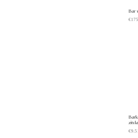
Bar 
€
175
Offe
Bark
zitvl
€
9.5