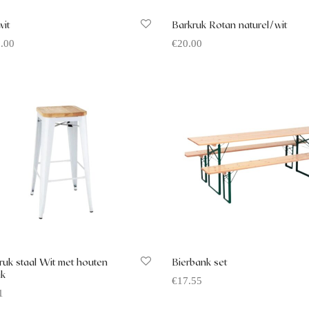
wit
Barkruk Rotan naturel/wit
.00
€
20.00
rte aanvragen
Offerte aanvragen
ruk staal Wit met houten
Bierbank set
ak
€
17.55
1
Offerte aanvragen