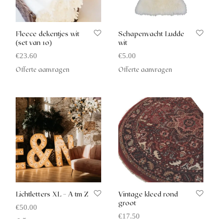
Fleece dekentjes wit
Schapenvacht Ludde
(set van 10)
wit
€
23.60
€
5.00
Offerte aanvragen
Offerte aanvragen
Lichtletters XL – A tm Z
Vintage kleed rond
groot
€
50.00
€
17.50