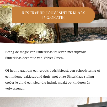
afelstyling
lingers
araffen
eubilair
ids deco
ar items
RESERVERR JOUW SINTERKLAAS
DECORATIE
aart & sweettable
ekentjes
erlichting
verige decoratie
afels & bijzettafels
Breng de magie van Sinterklaas tot leven met stijlvolle
erhuurpakket
Sinterklaas decoratie van Velvet Green.
Of het nu gaat om een groots bedrijfsfeest, een schoolviering of
een intieme pakjesavond thuis: met onze Sinterklaas styling
creëer je altijd een sfeer die indruk maakt op kinderen én
volwassenen.