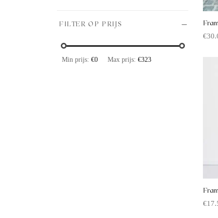
Fram
FILTER OP PRIJS
€
30.
Offe
Min prijs:
€0
Max prijs:
€323
Fram
€
17.
Offe