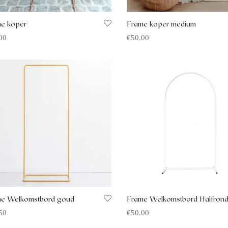
e koper
Frame koper medium
00
€
50.00
rte aanvragen
Offerte aanvragen
e Welkomstbord goud
Frame Welkomstbord Halfrond
50
€
50.00
rte aanvragen
Offerte aanvragen