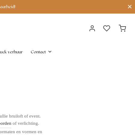
aarheid!
uck verhuur
Contact
llie bruiloft of event.
borden
of verlichting.
e formaten en vormen en