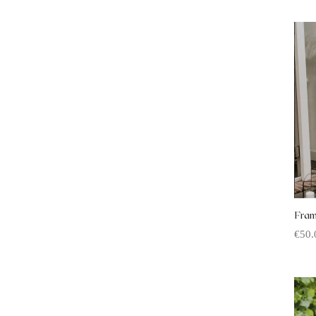
Fram
€
50.
Offe