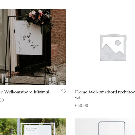
e Welkomstbord Minimal
Frame Welkomstbord rechtho
wit
00
€
50.00
rte aanvragen
Offerte aanvragen