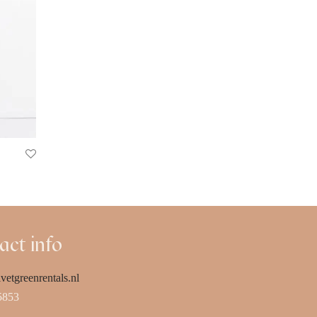
act info
vetgreenrentals.nl
5853