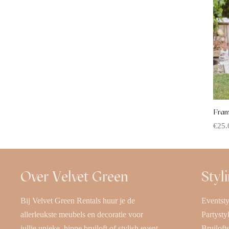
Fram
€
25.
Offe
Over Velvet Green
Styl
Bij Velvet Green Rentals huur je de
Eventsty
allerleukste meubels en decoratie voor
Partysty
jullie unieke, hippe bruiloft of stylish event.
Bruiloft