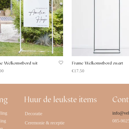
e Welkomstbord wit
Frame Welkomstbord zwart
00
€
17.50
rte aanvragen
Offerte aanvragen
ing
Huur de leukste items
Cont
ling
info@vel
Decoratie
ling
085-902
Ceremonie & receptie
en