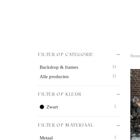
rt & sweettable
entjes
ichting
rige decoratie
ls & bijzettafels
FILTER OP CATEGORIE
huurpakket
Hom
11
Backdrop & frames
11
Alle producten
FILTER OP KLEUR
1
Zwart
FILTER OP MATERIAAL
1
Metaal