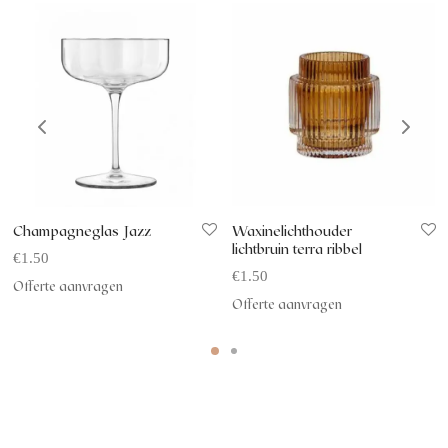
Champagneglas Jazz
Waxinelichthouder
lichtbruin terra ribbel
€
1.50
€
1.50
Offerte aanvragen
Offerte aanvragen