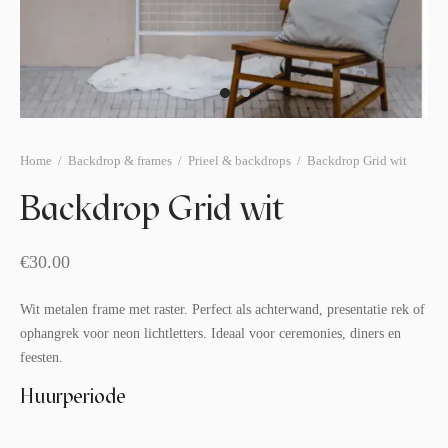
afelstyling
lingers
araffen
eubilair
ids deco
ar items
aart & sweettable
ekentjes
erlichting
verige decoratie
Home
/
Backdrop & frames
/
Prieel & backdrops
/
Backdrop Grid wit
afels & bijzettafels
Backdrop Grid wit
erhuurpakket
€
30.00
Wit metalen frame met raster. Perfect als achterwand, presentatie rek of
ophangrek voor neon lichtletters. Ideaal voor ceremonies, diners en
feesten.
Huurperiode