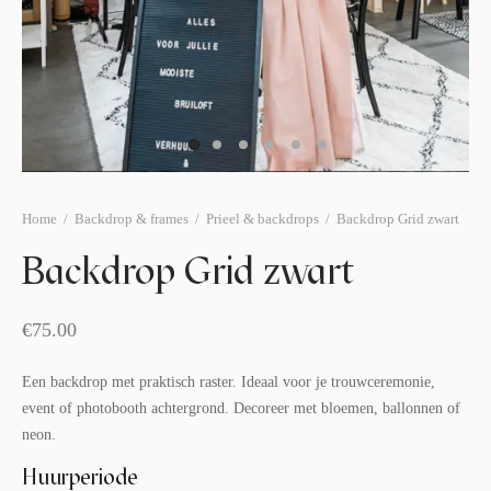
afelstyling
lingers
araffen
eubilair
ids deco
ar items
aart & sweettable
ekentjes
erlichting
verige decoratie
afels & bijzettafels
Home
/
Backdrop & frames
/
Prieel & backdrops
/
Backdrop Grid zwart
erhuurpakket
Backdrop Grid zwart
€
75.00
Een backdrop met praktisch raster. Ideaal voor je trouwceremonie,
event of photobooth achtergrond. Decoreer met bloemen, ballonnen of
neon.
Huurperiode