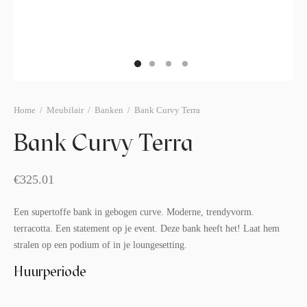
afelstyling
lingers
araffen
eubilair
ids deco
ar items
aart & sweettable
ekentjes
erlichting
verige decoratie
Home
/
Meubilair
/
Banken
/
Bank Curvy Terra
afels & bijzettafels
Bank Curvy Terra
erhuurpakket
€
325.01
Een supertoffe bank in gebogen curve. Moderne, trendyvorm.
terracotta. Een statement op je event. Deze bank heeft het! Laat hem
stralen op een podium of in je loungesetting.
Huurperiode