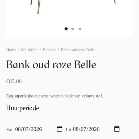
afelstyling
lingers
araffen
eubilair
ids deco
ar items
aart & sweettable
ekentjes
erlichting
verige decoratie
Home
/
Meubilair
/
Banken
/
Bank oud roze Belle
afels & bijzettafels
Bank oud roze Belle
erhuurpakket
€
85.00
Een superleuke oudroze tweezits bank van velours stof.
Huurperiode
Van
Tot