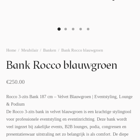
afelstyling
lingers
araffen
eubilair
ids deco
ar items
aart & sweettable
ekentjes
erlichting
verige decoratie
Home
/
Meubilair
/
Banken
/
Bank Rocco blauwgroen
afels & bijzettafels
Bank Rocco blauwgroen
erhuurpakket
€
250.00
Rocco 3-zits Bank 187 cm – Velvet Blauwgroen | Eventstyling, Lounge
& Podium
De Rocco 3-zits bank in velvet blauwgroen is een krachtige stylingtool
voor professionele eventstyling en eventinrichting. Deze bank wordt
veel ingezet bij zakelijke events, B2B lounges, podia, congressen en
presentatieswaar uitstraling net zo belangrijk is als comfort. De diepe