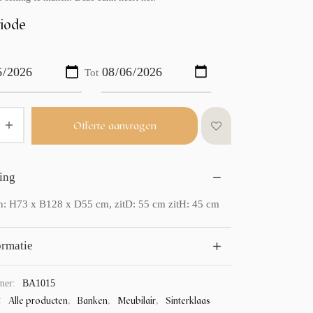
iode
Tot
Offerte aanvragen
ing
: H73 x B128 x D55 cm, zitD: 55 cm zitH: 45 cm
ormatie
mer:
BA1015
Alle producten
Banken
Meubilair
Sinterklaas
:
,
,
,