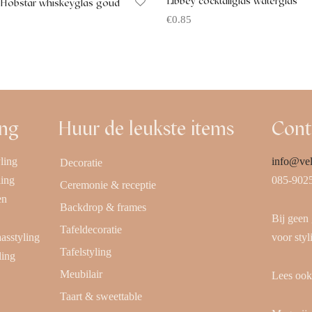
Libbey cocktailglas waterglas
 Hobstar whiskeyglas goud
€
0.85
Offerte aanvragen
 aanvragen
ing
Huur de leukste items
Cont
ling
info@vel
Decoratie
ling
085-902
Ceremonie & receptie
en
Backdrop & frames
Bij geen
Tafeldecoratie
aasstyling
voor styl
Tafelstyling
ling
Meubilair
Lees oo
Taart & sweettable