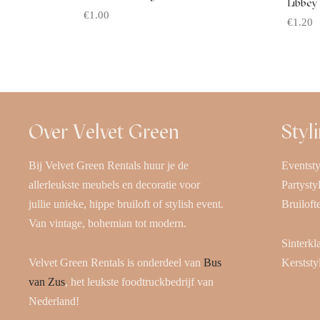
Libbey
€
1.00
€
1.20
Offerte aanvragen
Offerte
Over Velvet Green
Styl
Bij Velvet Green Rentals huur je de
Eventsty
allerleukste meubels en decoratie voor
Partysty
jullie unieke, hippe bruiloft of stylish event.
Bruiloft
Van vintage, bohemian tot modern.
Sinterkl
Velvet Green Rentals is onderdeel van
Bus
Kerststy
van Zus
, het leukste foodtruckbedrijf van
Nederland!