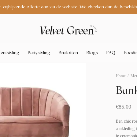
arheid!
entstyling
Partystyling
Bruiloften
Blogs
FAQ
Foodtr
Home
/
Meu
Bank
€
85.00
Een chic roz
aankleding 
je ceremonie