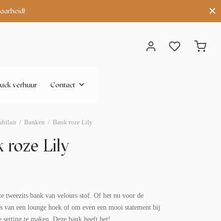
Huren van vrijdag tot maanda
uck verhuur
Contact
bilair
/
Banken
/
Bank roze Lily
 roze Lily
e tweezits bank van velours stof. Of het nu voor de
is van een lounge hoek of om even een mooi statement bij
 setting te maken. Deze bank heeft het!