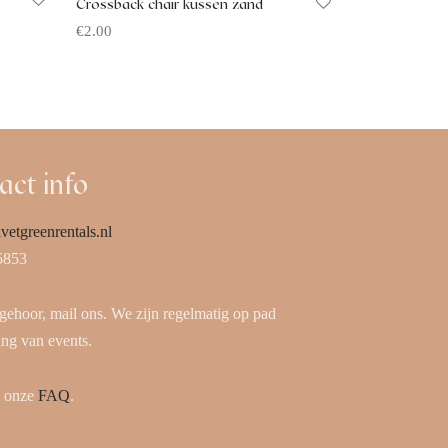
Crossback chair kussen zand
€
2.00
Offerte aanvragen
act info
vetgreenrentals.nl
5853
 gehoor, mail ons. We zijn regelmatig op pad
ing van events.
k onze
FAQ
.