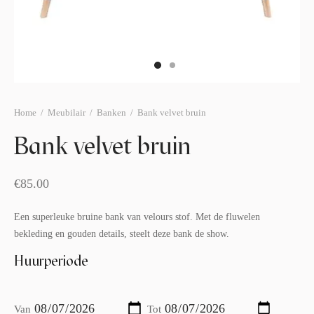
afelstyling
lingers
araffen
eubilair
ids deco
ar items
aart & sweettable
ekentjes
erlichting
verige decoratie
Home
/
Meubilair
/
Banken
/
Bank velvet bruin
afels & bijzettafels
Bank velvet bruin
erhuurpakket
€
85.00
Een superleuke bruine bank van velours stof. Met de fluwelen
bekleding en gouden details, steelt deze bank de show.
Huurperiode
Van
Tot