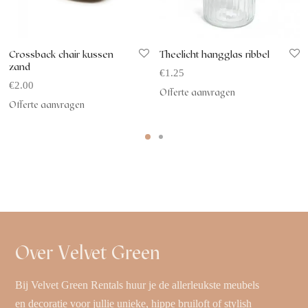
Crossback chair kussen
Theelicht hangglas ribbel
zand
€
1.25
€
2.00
Offerte aanvragen
Offerte aanvragen
Over Velvet Green
Bij Velvet Green Rentals huur je de allerleukste meubels
en decoratie voor jullie unieke, hippe bruiloft of stylish