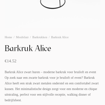
afelstyling
lingers
araffen
eubilair
ids deco
ar items
aart & sweettable
ekentjes
erlichting
verige decoratie
Home
/
Meubilair
/
Barkrukken
/
Barkruk Alice
afels & bijzettafels
Barkruk Alice
erhuurpakket
€
14.52
Barkruk Alice zwart huren – moderne barkruk voor bruiloft en event
Op zoek naar een zwarte barkruk voor je bruiloft of event? Barkruk
Alice heeft een strak zwart metalen onderstel en een comfortabel zwart
kussen. Het minimalistische design zorgt voor een moderne en chique
uitstraling, perfect voor een stijlvolle receptie, walking dinner of
bedrijfsfeest.