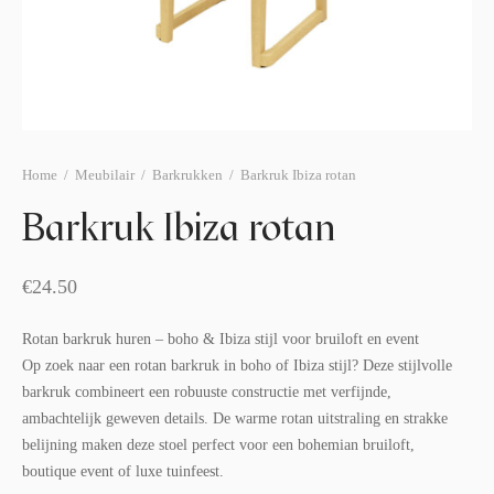
afelstyling
lingers
araffen
eubilair
ids deco
ar items
aart & sweettable
ekentjes
erlichting
verige decoratie
Home
/
Meubilair
/
Barkrukken
/
Barkruk Ibiza rotan
afels & bijzettafels
Barkruk Ibiza rotan
erhuurpakket
€
24.50
Rotan barkruk huren – boho & Ibiza stijl voor bruiloft en event
Op zoek naar een rotan barkruk in boho of Ibiza stijl? Deze stijlvolle
barkruk combineert een robuuste constructie met verfijnde,
ambachtelijk geweven details. De warme rotan uitstraling en strakke
belijning maken deze stoel perfect voor een bohemian bruiloft,
boutique event of luxe tuinfeest.