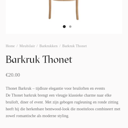
afelstyling
lingers
araffen
eubilair
ids deco
ar items
aart & sweettable
ekentjes
erlichting
verige decoratie
Home
/
Meubilair
/
Barkrukken
/
Barkruk Thonet
afels & bijzettafels
Barkruk Thonet
erhuurpakket
€
20.00
Thonet Barkruk – tijdloze elegantie voor bruiloften en events
De Thonet barkruk brengt een vleugje klassieke charme naar elke
bruiloft, diner of event. Met zijn gebogen rugleuning en ronde zitting
heeft hij die herkenbare bentwood-look die moeiteloos combineert met
zowel romantische als moderne styling.