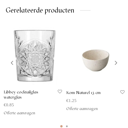
Gerelateerde producten
Libbey cocktailglas
Kom Naturel 13 cm
waterglas
€
1.25
€
0.85
Offerte aanvragen
Offerte aanvragen