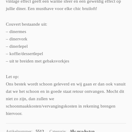
vintage effect geeft een warme sfeer en een geweldig effect op
jullie diner. Een musthave voor elke chic bruiloft!
Couvert bestaande uit:
– dinermes
– dinervork
– dinerlepel
– koffie/dessertlepel
– uit te breiden met gebaksvorkjes
Let op:
Ons bestek wordt schoon geleverd en wij gaan er dan ook vanuit
dat we het schoon en in goede staat retour ontvangen. Mocht dit
niet zo zijn, dan zullen we
schoonmaakkosten/vervangingskosten in rekening brengen
hiervoor.
Alle producten
Artikelnummer:
5512
Categorie: