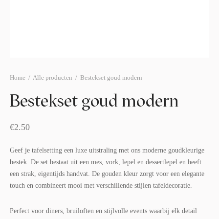
afelstyling
lingers
araffen
eubilair
ids deco
ar items
aart & sweettable
ekentjes
erlichting
verige decoratie
Home
/
Alle producten
/
Bestekset goud modern
afels & bijzettafels
Bestekset goud modern
erhuurpakket
€
2.50
Geef je tafelsetting een luxe uitstraling met ons moderne goudkleurige
bestek. De set bestaat uit een mes, vork, lepel en dessertlepel en heeft
een strak, eigentijds handvat. De gouden kleur zorgt voor een elegante
touch en combineert mooi met verschillende stijlen tafeldecoratie.
Perfect voor diners, bruiloften en stijlvolle events waarbij elk detail