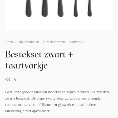
afelstyling
lingers
araffen
eubilair
ids deco
ar items
aart & sweettable
ekentjes
erlichting
verige decoratie
Home
/
Alle producten
/
Bestekset zwart + taartvorkje
afels & bijzettafels
Bestekset zwart +
erhuurpakket
taartvorkje
€
3.25
Geef jouw gedekte tafel een moderne en stijlvolle uitstraling met deze
zwarte bestekset. De diepe zwarte kleur zorgt voor een bijzonder
contrast met servies, tafellinnen en glaswerk en maakt iedere
tafelsetting direct opvallender.