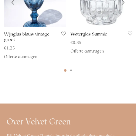
Wijnglas blauw vintage
Waterglas Sammie
groot
€
0.85
€
1.25
Offerte aanvragen
Offerte aanvragen
Over Velvet Green
Bij Velvet Green Rentals huur je de allerleukste meubels