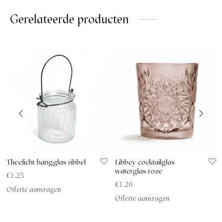
Gerelateerde producten
Theelicht hangglas ribbel
Libbey cocktailglas
waterglas roze
€
1.25
€
1.20
Offerte aanvragen
Offerte aanvragen