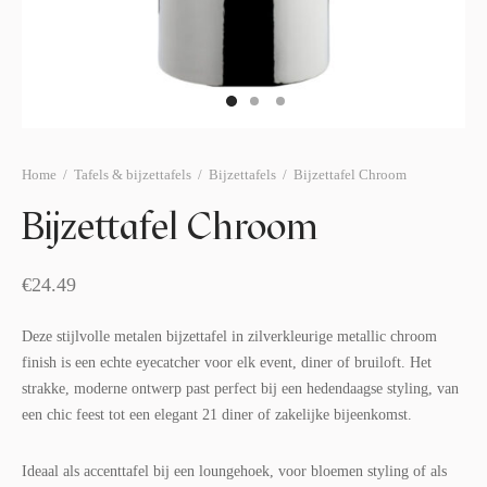
afelstyling
lingers
araffen
eubilair
ids deco
ar items
aart & sweettable
ekentjes
erlichting
verige decoratie
Home
/
Tafels & bijzettafels
/
Bijzettafels
/
Bijzettafel Chroom
afels & bijzettafels
Bijzettafel Chroom
erhuurpakket
€
24.49
Deze stijlvolle metalen bijzettafel in zilverkleurige metallic chroom
finish is een echte eyecatcher voor elk event, diner of bruiloft. Het
strakke, moderne ontwerp past perfect bij een hedendaagse styling, van
een chic feest tot een elegant 21 diner of zakelijke bijeenkomst.
Ideaal als accenttafel bij een loungehoek, voor bloemen styling of als