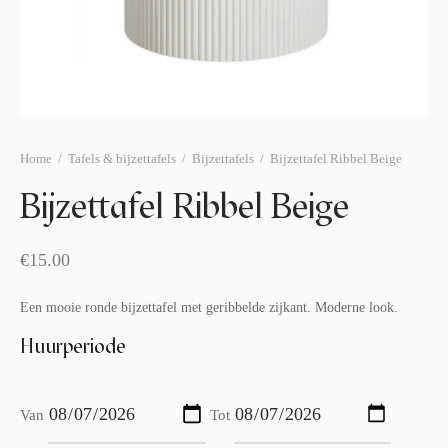
afelstyling
lingers
araffen
eubilair
ids deco
ar items
aart & sweettable
ekentjes
erlichting
verige decoratie
Home
/
Tafels & bijzettafels
/
Bijzettafels
/
Bijzettafel Ribbel Beige
afels & bijzettafels
Bijzettafel Ribbel Beige
erhuurpakket
€
15.00
Een mooie ronde bijzettafel met geribbelde zijkant. Moderne look.
Huurperiode
Van
Tot