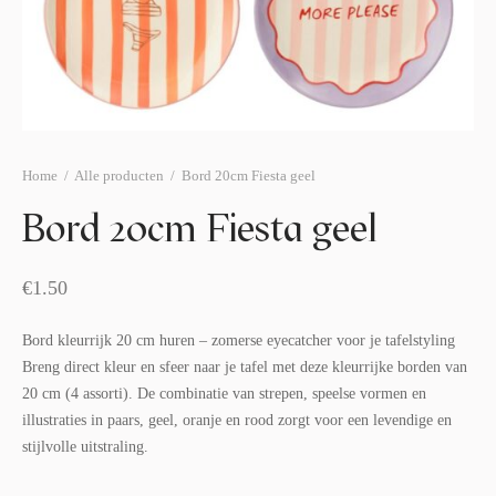
afelstyling
lingers
araffen
eubilair
ids deco
ar items
aart & sweettable
ekentjes
erlichting
verige decoratie
Home
/
Alle producten
/
Bord 20cm Fiesta geel
afels & bijzettafels
Bord 20cm Fiesta geel
erhuurpakket
€
1.50
Bord kleurrijk 20 cm huren – zomerse eyecatcher voor je tafelstyling
Breng direct kleur en sfeer naar je tafel met deze kleurrijke borden van
20 cm (4 assorti). De combinatie van strepen, speelse vormen en
illustraties in paars, geel, oranje en rood zorgt voor een levendige en
stijlvolle uitstraling.