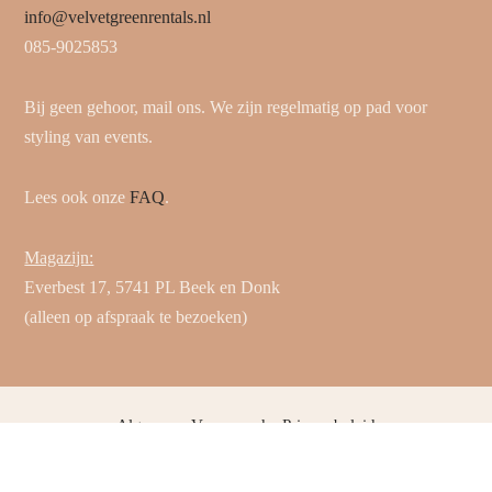
info@velvetgreenrentals.nl
085-9025853
Bij geen gehoor, mail ons. We zijn regelmatig op pad voor
styling van events.
Lees ook onze
FAQ
.
Magazijn:
Everbest 17, 5741 PL Beek en Donk
(alleen op afspraak te bezoeken)
Algemene Voorwaarden
Privacybeleid
© 2025 Velvet Green Rentals. Alle rechten voorbehouden.