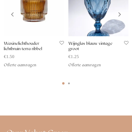
Waxinelichthouder
Wijnglas blauw vintage
lichtbruin terra ribbel
groot
€
1.50
€
1.25
Offerte aanvragen
Offerte aanvragen