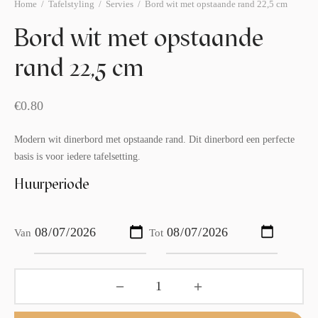
afelstyling
lingers
araffen
Home
/
Tafelstyling
/
Servies
/
Bord wit met opstaande rand 22,5 cm
Bord wit met opstaande
eubilair
ids deco
ar items
rand 22,5 cm
aart & sweettable
ekentjes
erlichting
verige decoratie
€
0.80
afels & bijzettafels
Modern wit dinerbord met opstaande rand. Dit dinerbord een perfecte
basis is voor iedere tafelsetting.
erhuurpakket
Huurperiode
Van
Tot