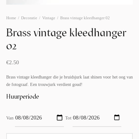
afelstyling
lingers
araffen
eubilair
ids deco
ar items
Home
/
Decoratie
/
Vintage
/
Brass vintage kleedhanger 02
Brass vintage kleedhanger
aart & sweettable
ekentjes
02
erlichting
verige decoratie
afels & bijzettafels
€
2.50
erhuurpakket
Brass vintage kleedhanger die je bruidsjurk laat shinen voor het oog van
de fotograaf. Een trouwjurk verdient goud!
Huurperiode
Van
Tot