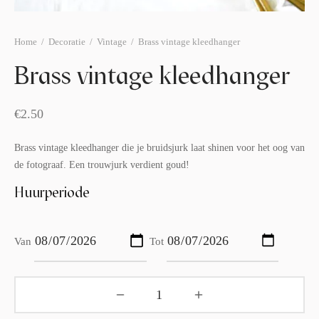
afelstyling
lingers
araffen
eubilair
ids deco
ar items
Home
/
Decoratie
/
Vintage
/
Brass vintage kleedhanger
Brass vintage kleedhanger
aart & sweettable
ekentjes
erlichting
verige decoratie
€
2.50
afels & bijzettafels
Brass vintage kleedhanger die je bruidsjurk laat shinen voor het oog van
de fotograaf. Een trouwjurk verdient goud!
erhuurpakket
Huurperiode
Van
Tot