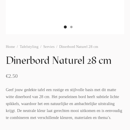
afelstyling
lingers
araffen
eubilair
ids deco
ar items
aart & sweettable
ekentjes
erlichting
verige decoratie
Home
/
Tafelstyling
/
Servies
/
Dinerbord Naturel 28 cm
afels & bijzettafels
Dinerbord Naturel 28 cm
erhuurpakket
€
2.50
Geef jouw gedekte tafel een rustige en stijlvolle basis met dit matte
witte dinerbord van 28 cm. Het porseleinen bord heeft subtiele lichte
spikkels, waardoor het een natuurlijke en ambachtelijke uitstraling
krijgt. De neutrale kleur laat gerechten mooi uitkomen en is eenvoudig
te combineren met verschillende kleuren, materialen en thema’s.