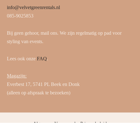
info@velvetgreenrentals.nl
085-9025853
Bij geen gehoor, mail ons. We zijn regelmatig op pad voor
styling van events.
Lees ook onze
FAQ
.
Magazijn:
Everbest 17, 5741 PL Beek en Donk
(alleen op afspraak te bezoeken)
Algemene Voorwaarden
Privacybeleid
© 2025 Velvet Green Rentals. Alle rechten voorbehouden.