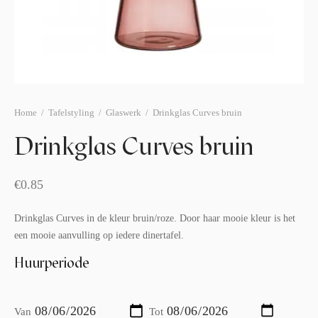
afelstyling
lingers
araffen
eubilair
ids deco
ar items
aart & sweettable
ekentjes
erlichting
verige decoratie
Home
/
Tafelstyling
/
Glaswerk
/
Drinkglas Curves bruin
afels & bijzettafels
Drinkglas Curves bruin
erhuurpakket
€
0.85
Drinkglas Curves in de kleur bruin/roze. Door haar mooie kleur is het
een mooie aanvulling op iedere dinertafel.
Huurperiode
Van
Tot