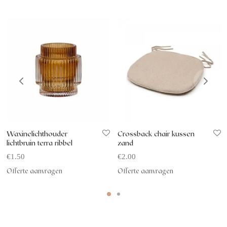
Waxinelichthouder
Crossback chair kussen
lichtbruin terra ribbel
zand
€
1.50
€
2.00
Offerte aanvragen
Offerte aanvragen