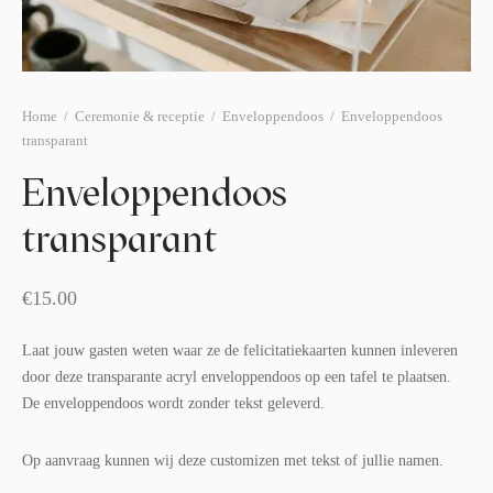
afelstyling
lingers
araffen
eubilair
ids deco
ar items
aart & sweettable
ekentjes
Home
/
Ceremonie & receptie
/
Enveloppendoos
/
Enveloppendoos
transparant
erlichting
verige decoratie
Enveloppendoos
afels & bijzettafels
transparant
erhuurpakket
€
15.00
Laat jouw gasten weten waar ze de felicitatiekaarten kunnen inleveren
door deze transparante acryl enveloppendoos op een tafel te plaatsen.
De enveloppendoos wordt zonder tekst geleverd.
Op aanvraag kunnen wij deze customizen met tekst of jullie namen.