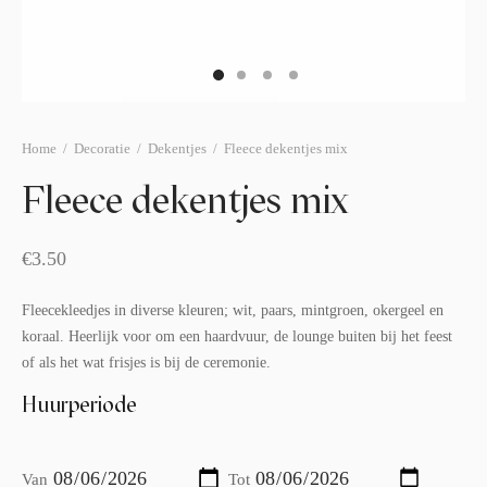
afelstyling
lingers
araffen
eubilair
ids deco
ar items
aart & sweettable
ekentjes
Home
/
Decoratie
/
Dekentjes
/
Fleece dekentjes mix
erlichting
verige decoratie
Fleece dekentjes mix
afels & bijzettafels
erhuurpakket
€
3.50
Fleecekleedjes in diverse kleuren; wit, paars, mintgroen, okergeel en
koraal. Heerlijk voor om een haardvuur, de lounge buiten bij het feest
of als het wat frisjes is bij de ceremonie.
Huurperiode
Van
Tot