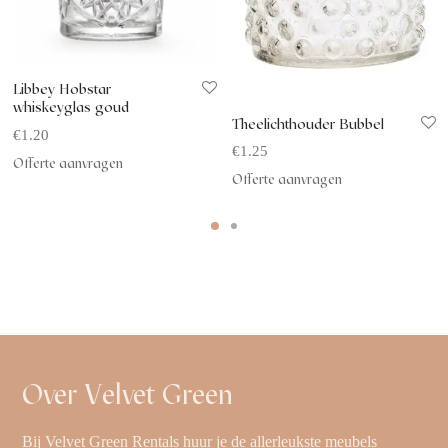
Libbey Hobstar
whiskeyglas goud
Theelichthouder Bubbel
€
1.20
€
1.25
Offerte aanvragen
Offerte aanvragen
Over Velvet Green
Bij Velvet Green Rentals huur je de allerleukste meubels