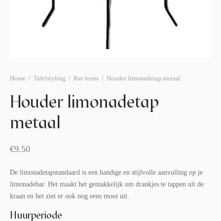
afelstyling
lingers
araffen
eubilair
ids deco
ar items
aart & sweettable
ekentjes
erlichting
verige decoratie
Home
/
Tafelstyling
/
Bar items
/
Houder limonadetap metaal
afels & bijzettafels
Houder limonadetap
erhuurpakket
metaal
€
9.50
De limonadetapstandaard is een handige en stijlvolle aanvulling op je
limonadebar. Het maakt het gemakkelijk om drankjes te tappen uit de
kraan en het ziet er ook nog eens mooi uit.
Huurperiode