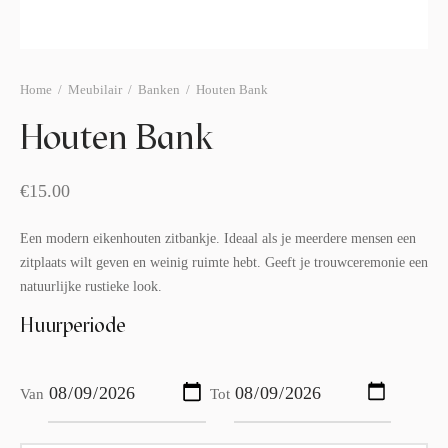
afelstyling
lingers
araffen
eubilair
ids deco
ar items
Home
/
Meubilair
/
Banken
/
Houten Bank
aart & sweettable
ekentjes
Houten Bank
erlichting
verige decoratie
afels & bijzettafels
€
15.00
erhuurpakket
Een modern eikenhouten zitbankje. Ideaal als je meerdere mensen een
zitplaats wilt geven en weinig ruimte hebt. Geeft je trouwceremonie een
natuurlijke rustieke look.
Huurperiode
Van
Tot