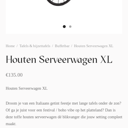
afelstyling
lingers
araffen
eubilair
ids deco
ar items
aart & sweettable
ekentjes
erlichting
verige decoratie
Home
/
Tafels & bijzettafels
/
Buffetbar
/
Houten Serveerwagen XL
afels & bijzettafels
Houten Serveerwagen XL
erhuurpakket
€
135.00
Houten Serveerwagen XL
Droom je van een Italiaans getint feestje met lange tafels onder de zon?
Of ga je juist voor een festival / boho vibe op het platteland? Dan is
deze toffe houten serveerwagen dé blikvanger die jouw setting compleet
maakt.