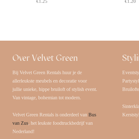
€
1.25
€
1.20
Offerte aanvragen
Offerte
Over Velvet Green
Styl
Bij Velvet Green Rentals huur je de
Eventsty
allerleukste meubels en decoratie voor
Partysty
jullie unieke, hippe bruiloft of stylish event.
Bruiloft
Van vintage, bohemian tot modern.
Sinterkl
Velvet Green Rentals is onderdeel van
Bus
Kerststy
van Zus
, het leukste foodtruckbedrijf van
Nederland!