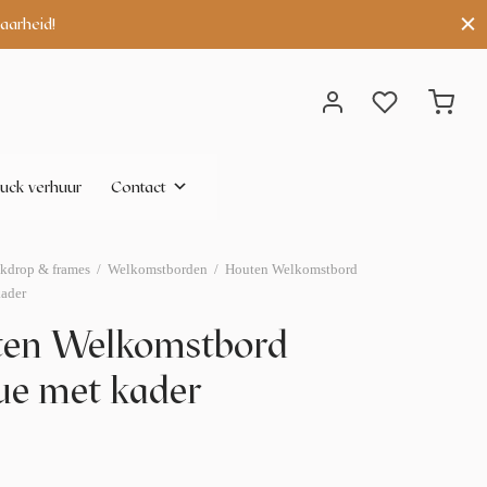
aarheid!
uck verhuur
Contact
kdrop & frames
/
Welkomstborden
/
Houten Welkomstbord
kader
ten Welkomstbord
ue met kader