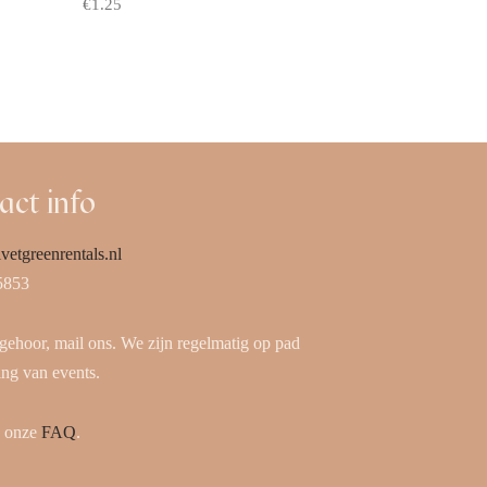
€
1.25
Offerte aanvragen
act info
vetgreenrentals.nl
5853
 gehoor, mail ons. We zijn regelmatig op pad
ing van events.
k onze
FAQ
.