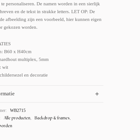
s te personaliseren. De namen worden in een sierlijk
chreven en de tekst in strakke letters. LET OP: De
 de afbeelding zijn een voorbeeld, hier kunnen eigen
or gekozen worden.
ATIES
n: B60 x H40cm
 hardhout multiplex, 5mm
: wit
childersezel en decoratie
ormatie
mer:
WB2715
Alle producten
Backdrop & frames
:
,
,
borden