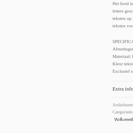
Het bord i
letters ges
teksten op
teksten vo
SPECIFIC
Afmetinge
Materiaal:
Kleur tekst
Exclusief s
Extra inf
Artikelnum
Categorieën
Welkomst