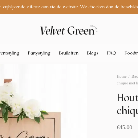
e vrijblijvende offerte aan via de website. We checken dan de beschikb
entstyling
Partystyling
Bruiloften
Blogs
FAQ
Foodtr
Home
/
Bac
chique met 
Hou
chiq
€
45.00