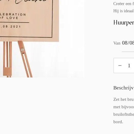
Creëer een f
Hij is idea
Huurper
Van
Beschrijv
Zet het bru
met bijvoor
bruiloftsth
bord.