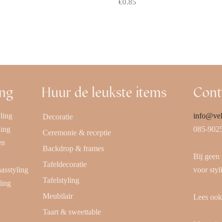
€
0.85
 aanvragen
Offerte aanvragen
ing
Huur de leukste items
Cont
ling
info@vel
Decoratie
ling
085-902
Ceremonie & receptie
en
Backdrop & frames
Bij geen
Tafeldecoratie
aasstyling
voor styl
Tafelstyling
ling
Meubilair
Lees oo
Taart & sweettable