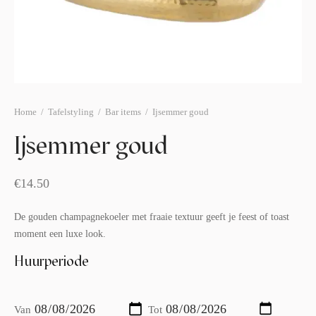
afelstyling
lingers
araffen
eubilair
ids deco
ar items
aart & sweettable
ekentjes
erlichting
verige decoratie
Home
/
Tafelstyling
/
Bar items
/
Ijsemmer goud
afels & bijzettafels
Ijsemmer goud
erhuurpakket
€
14.50
De gouden champagnekoeler met fraaie textuur geeft je feest of toast
moment een luxe look.
Huurperiode
Van
Tot