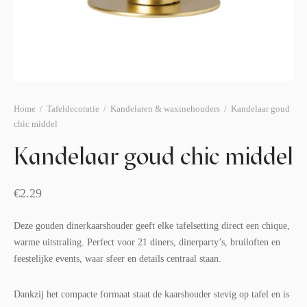
afelstyling
lingers
araffen
eubilair
ids deco
ar items
aart & sweettable
ekentjes
erlichting
verige decoratie
Home
/
Tafeldecoratie
/
Kandelaren & waxinehouders
/
Kandelaar goud
chic middel
afels & bijzettafels
Kandelaar goud chic middel
erhuurpakket
€
2.29
Deze gouden dinerkaarshouder geeft elke tafelsetting direct een chique,
warme uitstraling. Perfect voor 21 diners, dinerparty’s, bruiloften en
feestelijke events, waar sfeer en details centraal staan.
Dankzij het compacte formaat staat de kaarshouder stevig op tafel en is