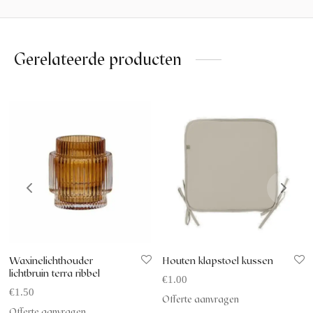
Gerelateerde producten
Waxinelichthouder
Houten klapstoel kussen
lichtbruin terra ribbel
€
1.00
€
1.50
Offerte aanvragen
Offerte aanvragen