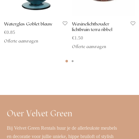
Waterglas Goblet blauw
Waxinelichthouder
lichtbruin terra ribbel
€
0.85
€
1.50
Offerte aanvragen
Offerte aanvragen
Over Velvet Green
Bij Velvet Green Rentals huur je de allerleukste meubels
en decoratie voor jullie unieke, hippe bruiloft of stylish