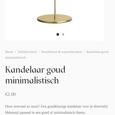
afelstyling
lingers
araffen
eubilair
ids deco
ar items
aart & sweettable
ekentjes
erlichting
verige decoratie
afels & bijzettafels
Home
/
Tafeldecoratie
/
Kandelaren & waxinehouders
/
Kandelaar goud
minimalistisch
erhuurpakket
Kandelaar goud
minimalistisch
€
2.00
Door eenvoud zo mooi! Een goudkleurige kandelaar voor je dinertafel.
Helemaal passend in een goud of minimalistisch thema.