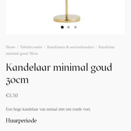
afelstyling
lingers
araffen
eubilair
ids deco
ar items
aart & sweettable
ekentjes
erlichting
verige decoratie
Home
/
Tafeldecoratie
/
Kandelaren & waxinehouders
/
Kandelaar
minimal goud 30cm
afels & bijzettafels
Kandelaar minimal goud
erhuurpakket
30cm
€
3.50
Een hoge kandelaar van metaal met een ronde voet.
Huurperiode