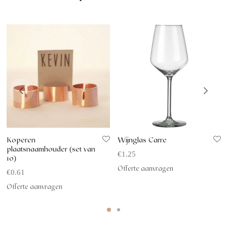
Koperen
Wijnglas Carre
plaatsnaamhouder (set van
€
1.25
10)
Offerte aanvragen
€
0.61
Offerte aanvragen