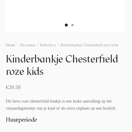
afelstyling
lingers
araffen
eubilair
ids deco
ar items
aart & sweettable
ekentjes
erlichting
verige decoratie
Home
/
Decoratie
/
Kids deco
/
Kinderbankje Chesterfield roze kids
afels & bijzettafels
Kinderbankje Chesterfield
roze kids
erhuurpakket
€
29.50
Dit lieve roze chesterfield bankje is een leuke aanvulling op het
verjaardagsfeestje van je kind of als extra zitplaats op een bruiloft.
Huurperiode