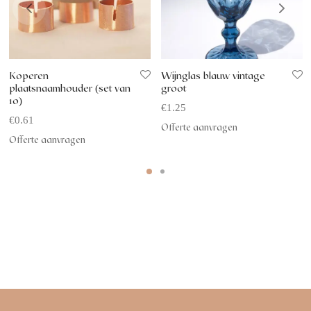
Koperen
Wijnglas blauw vintage
plaatsnaamhouder (set van
groot
10)
€
1.25
€
0.61
Offerte aanvragen
Offerte aanvragen