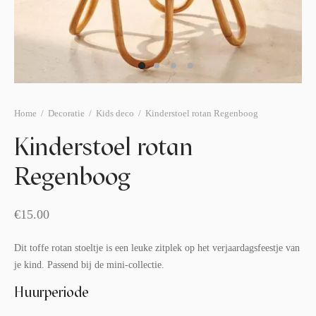
afelstyling
lingers
araffen
eubilair
ids deco
ar items
aart & sweettable
ekentjes
erlichting
verige decoratie
Home
/
Decoratie
/
Kids deco
/
Kinderstoel rotan Regenboog
afels & bijzettafels
Kinderstoel rotan
erhuurpakket
Regenboog
€
15.00
Dit toffe rotan stoeltje is een leuke zitplek op het verjaardagsfeestje van
je kind. Passend bij de mini-collectie.
Huurperiode