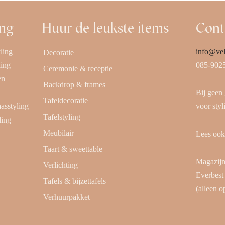
ing
Huur de leukste items
Cont
ling
info@vel
Decoratie
ling
085-902
Ceremonie & receptie
en
Backdrop & frames
Bij geen
Tafeldecoratie
aasstyling
voor styl
Tafelstyling
ling
Meubilair
Lees oo
Taart & sweettable
Magazijn
Verlichting
Everbest
Tafels & bijzettafels
(alleen o
Verhuurpakket