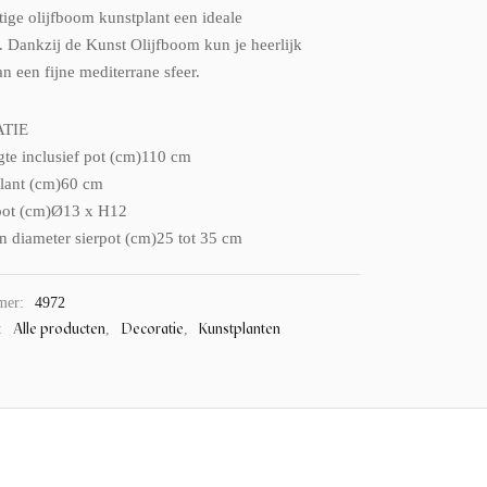
tige olijfboom kunstplant een ideale
. Dankzij de Kunst Olijfboom kun je heerlijk
n een fijne mediterrane sfeer.
ATIE
gte inclusief pot (cm)110 cm
lant (cm)60 cm
pot (cm)Ø13 x H12
 diameter sierpot (cm)25 tot 35 cm
mer:
4972
Alle producten
Decoratie
Kunstplanten
:
,
,