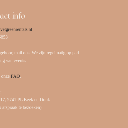
act info
vetgreenrentals.nl
5853
 gehoor, mail ons. We zijn regelmatig op pad
ing van events.
k onze
FAQ
.
:
 17, 5741 PL Beek en Donk
p afspraak te bezoeken)