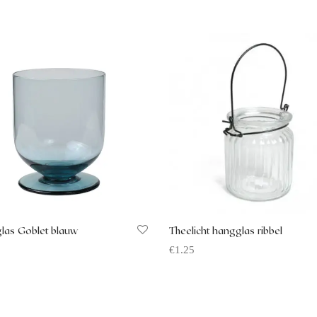
las Goblet blauw
Theelicht hangglas ribbel
€
1.25
 aanvragen
Offerte aanvragen