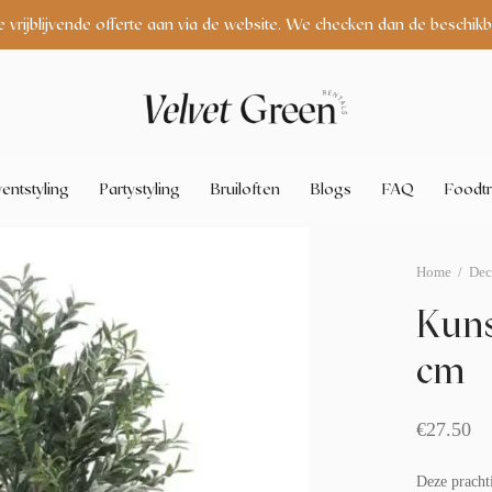
e vrijblijvende offerte aan via de website. We checken dan de beschikb
entstyling
Partystyling
Bruiloften
Blogs
FAQ
Foodtr
Home
/
Dec
Kuns
cm
€
27.50
Deze prachti