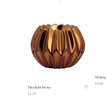
Waterg
€
0.85
Theelicht brons
Offerte
€
1.25
Offerte aanvragen