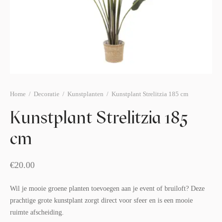
afelstyling
lingers
araffen
eubilair
ids deco
ar items
aart & sweettable
ekentjes
erlichting
verige decoratie
afels & bijzettafels
Home
/
Decoratie
/
Kunstplanten
/
Kunstplant Strelitzia 185 cm
Kunstplant Strelitzia 185
erhuurpakket
cm
€
20.00
Wil je mooie groene planten toevoegen aan je event of bruiloft? Deze
prachtige grote kunstplant zorgt direct voor sfeer en is een mooie
ruimte afscheiding.