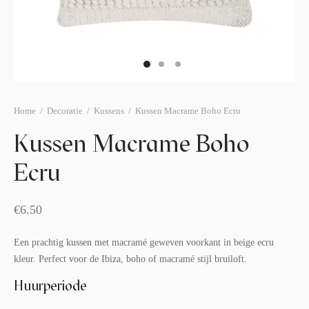
afelstyling
lingers
araffen
eubilair
ids deco
ar items
aart & sweettable
ekentjes
erlichting
verige decoratie
Home
/
Decoratie
/
Kussens
/
Kussen Macrame Boho Ecru
afels & bijzettafels
Kussen Macrame Boho
erhuurpakket
Ecru
€
6.50
Een prachtig kussen met macramé geweven voorkant in beige ecru
kleur. Perfect voor de Ibiza, boho of macramé stijl bruiloft.
Huurperiode