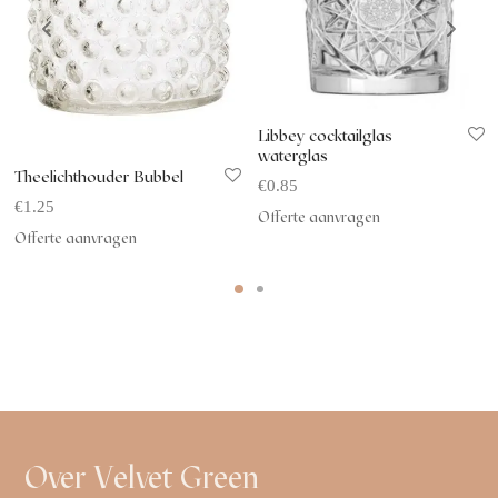
Libbey cocktailglas
waterglas
Theelichthouder Bubbel
€
0.85
€
1.25
Offerte aanvragen
Offerte aanvragen
Over Velvet Green