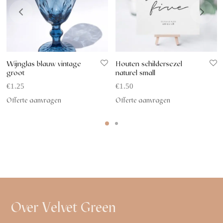
Wijnglas blauw vintage
Houten schildersezel
groot
naturel small
€
1.25
€
1.50
Offerte aanvragen
Offerte aanvragen
Over Velvet Green