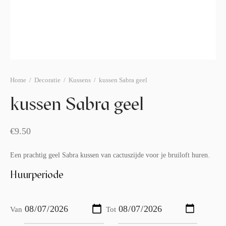
afelstyling
lingers
araffen
eubilair
ids deco
ar items
aart & sweettable
ekentjes
erlichting
verige decoratie
Home
/
Decoratie
/
Kussens
/
kussen Sabra geel
afels & bijzettafels
kussen Sabra geel
erhuurpakket
€
9.50
Een prachtig geel Sabra kussen van cactuszijde voor je bruiloft huren.
Huurperiode
Van
Tot