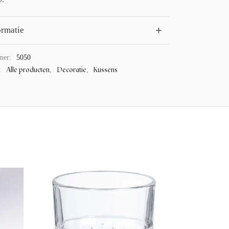
ormatie
mer:
5050
Alle producten
Decoratie
Kussens
:
,
,