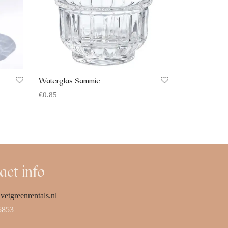
Waterglas Sammie
€
0.85
Offerte aanvragen
act info
vetgreenrentals.nl
5853