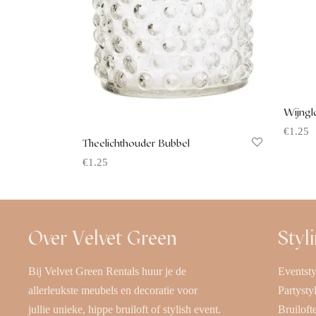
Wijngla
€
1.25
Theelichthouder Bubbel
Offerte
€
1.25
Offerte aanvragen
Over Velvet Green
Styl
Bij Velvet Green Rentals huur je de
Eventsty
allerleukste meubels en decoratie voor
Partysty
jullie unieke, hippe bruiloft of stylish event.
Bruiloft