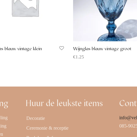
s blauw vintage klein
Wijnglas blauw vintage groot
€
1.25
 aanvragen
Offerte aanvragen
ing
Huur de leukste items
Cont
ling
info@vel
Decoratie
ling
085-902
Ceremonie & receptie
en