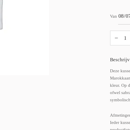
Van
Beschrijv
Deze kusse
Marokkaans
kleur. Op d
ofwel sabr
symbolisch
Afmetinge
Ieder kuss
productfot