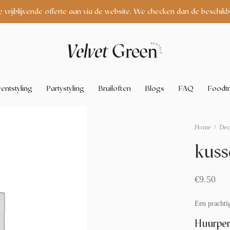
e vrijblijvende offerte aan via de website. We checken dan de beschikb
entstyling
Partystyling
Bruiloften
Blogs
FAQ
Foodtr
Home
/
Dec
kuss
€
9.50
Een prachtig
Huurper