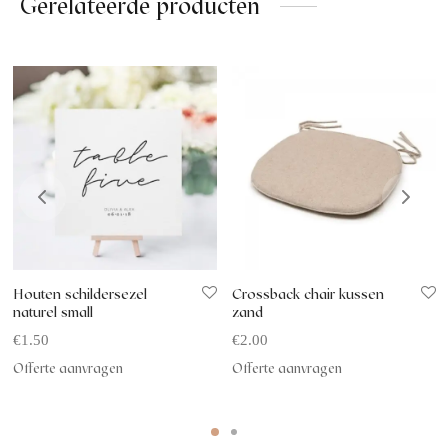
Gerelateerde producten
Houten schildersezel
Crossback chair kussen
naturel small
zand
€
1.50
€
2.00
Offerte aanvragen
Offerte aanvragen