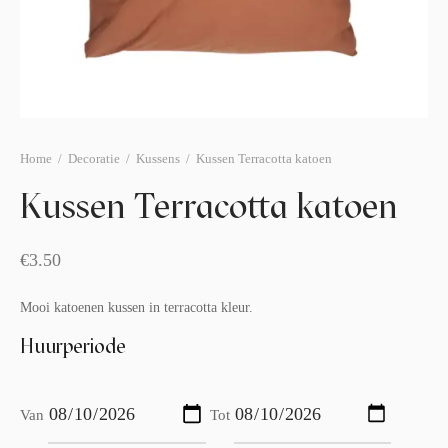
afelstyling
lingers
araffen
eubilair
ids deco
ar items
aart & sweettable
ekentjes
erlichting
verige decoratie
Home
/
Decoratie
/
Kussens
/
Kussen Terracotta katoen
afels & bijzettafels
Kussen Terracotta katoen
erhuurpakket
€
3.50
Mooi katoenen kussen in terracotta kleur.
Huurperiode
Van
Tot