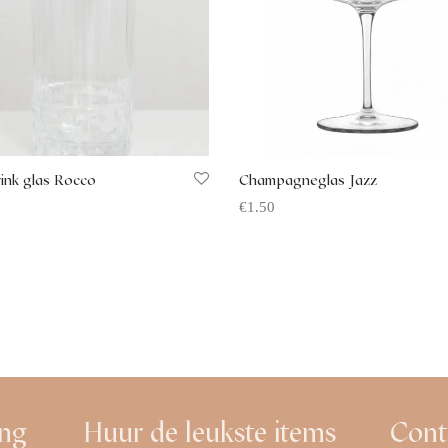
ink glas Rocco
Champagneglas Jazz
€
1.50
 aanvragen
Offerte aanvragen
ing
Huur de leukste items
Cont