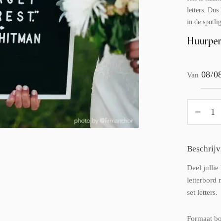
letters. Dus 
in de spotli
Huurper
Van
Beschrijv
Deel jullie
letterbord 
set letters.
Formaat bo