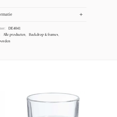
ormatie
mer:
DE4041
Alle producten
Backdrop & frames
:
,
,
borden