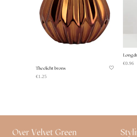
Longdr
€
0.96
Theelicht brons
Offerte
€
1.25
Offerte aanvragen
Over Velvet Green
Styl