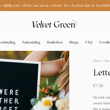
e vrijblijvende offerte aan via de website. We checken dan de beschikb
entstyling
Partystyling
Bruiloften
Blogs
FAQ
Foodtr
Home
/
Bac
Lett
€
7.50
Op zoek naar
zwarte lette
Het is staan