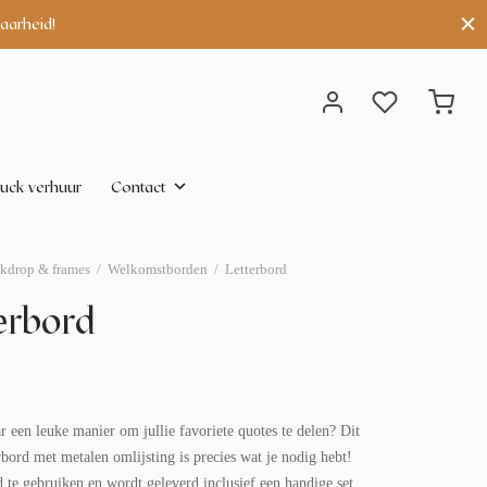
aarheid!
uck verhuur
Contact
kdrop & frames
/
Welkomstborden
/
Letterbord
erbord
 een leuke manier om jullie favoriete quotes te delen? Dit
rbord met metalen omlijsting is precies wat je nodig hebt!
d te gebruiken en wordt geleverd inclusief een handige set