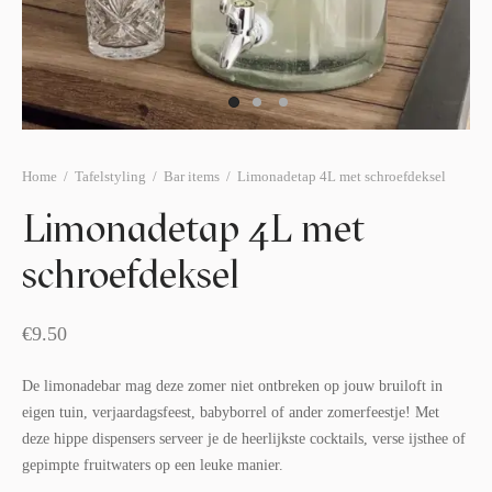
afelstyling
lingers
araffen
eubilair
ids deco
ar items
aart & sweettable
ekentjes
erlichting
verige decoratie
Home
/
Tafelstyling
/
Bar items
/
Limonadetap 4L met schroefdeksel
afels & bijzettafels
Limonadetap 4L met
erhuurpakket
schroefdeksel
€
9.50
De limonadebar mag deze zomer niet ontbreken op jouw bruiloft in
eigen tuin, verjaardagsfeest, babyborrel of ander zomerfeestje! Met
deze hippe dispensers serveer je de heerlijkste cocktails, verse ijsthee of
gepimpte fruitwaters op een leuke manier.