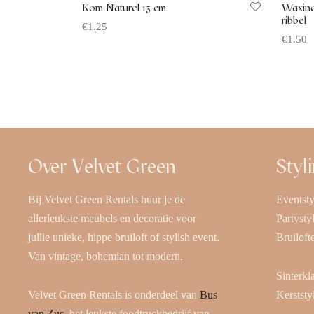
Kom Naturel 13 cm
Waxinel
ribbel
€
1.25
€
1.50
Offerte aanvragen
Offerte
Over Velvet Green
Styl
Bij Velvet Green Rentals huur je de
Eventsty
allerleukste meubels en decoratie voor
Partysty
jullie unieke, hippe bruiloft of stylish event.
Bruiloft
Van vintage, bohemian tot modern.
Sinterkl
Velvet Green Rentals is onderdeel van
Bus
Kerststy
van Zus
, het leukste foodtruckbedrijf van