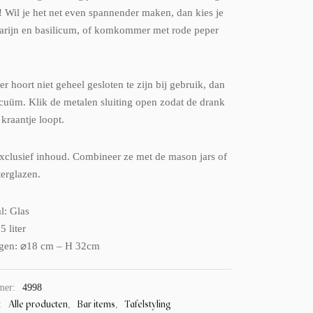
! Wil je het net even spannender maken, dan kies je
rijn en basilicum, of komkommer met rode peper
r hoort niet geheel gesloten te zijn bij gebruik, dan
vacuüm. Klik de metalen sluiting open zodat de drank
 kraantje loopt.
xclusief inhoud. Combineer ze met de mason jars of
erglazen.
l: Glas
 liter
gen: ⌀18 cm – H 32cm
mer:
4998
Alle producten
Bar items
Tafelstyling
:
,
,