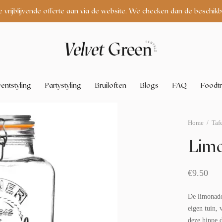
e vrijblijvende offerte aan via de website. We checken dan de beschikb
entstyling
Partystyling
Bruiloften
Blogs
FAQ
Foodtr
Home
/
Taf
Lim
€
9.50
De limonade
eigen tuin, 
deze hippe d