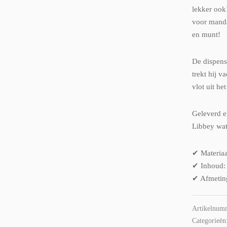
lekker ook
voor manda
en munt!
De dispense
trekt hij 
vlot uit het
Geleverd e
Libbey wat
✔ Materiaa
✔ Inhoud: 5
✔ Afmetin
Artikelnum
Categorieën