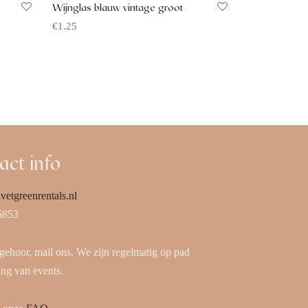
Wijnglas blauw vintage groot
€
1.25
Offerte aanvragen
act info
vetgreenrentals.nl
5853
 gehoor, mail ons. We zijn regelmatig op pad
ing van events.