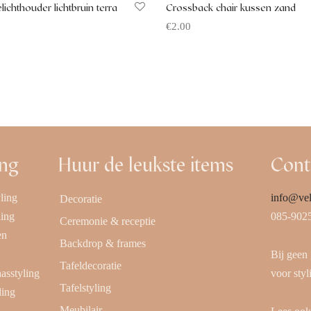
ichthouder lichtbruin terra
Crossback chair kussen zand
€
2.00
Offerte aanvragen
 aanvragen
ing
Huur de leukste items
Cont
ling
info@vel
Decoratie
ling
085-902
Ceremonie & receptie
en
Backdrop & frames
Bij geen
Tafeldecoratie
aasstyling
voor styl
Tafelstyling
ling
Meubilair