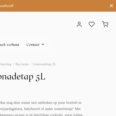
aarheid!
uck verhuur
Contact
elstyling
/
Bar items
/
Limonadetap 5L
onadetap 5L
bar mag deze zomer niet ontbreken op jouw bruiloft in
verjaardagsfeest, babyborrel of ander zomerfeestje! Met
ispensers serveer je de heerlijkste cocktails, verse ijsthee