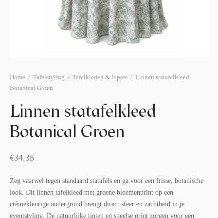
afelstyling
lingers
araffen
eubilair
ids deco
ar items
aart & sweettable
ekentjes
erlichting
verige decoratie
Home
/
Tafelstyling
/
Tafelkleden & lopers
/
Linnen statafelkleed
Botanical Groen
afels & bijzettafels
Linnen statafelkleed
erhuurpakket
Botanical Groen
€
34.35
Zeg vaarwel tegen standaard statafels en ga voor een frisse, botanische
look. Dit linnen tafelkleed met groene bloemenprint op een
crèmekleurige ondergrond brengt direct sfeer en zachtheid in je
eventstyling. De natuurlijke tinten en speelse print zorgen voor een