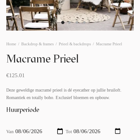
afelstyling
lingers
araffen
eubilair
ids deco
ar items
aart & sweettable
ekentjes
erlichting
verige decoratie
Home
/
Backdrop & frames
/
Prieel & backdrops
/
Macrame Prieel
Macrame Prieel
afels & bijzettafels
erhuurpakket
€
125.01
Deze geweldige macramé prieel is dé eyecather op jullie bruiloft.
Romantiek en totally boho. Exclusief bloemen en opbouw.
Huurperiode
Van
Tot