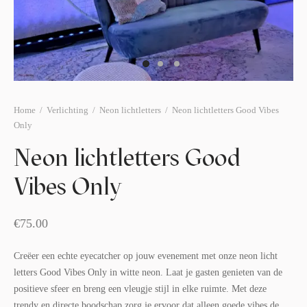
afelstyling
lingers
araffen
eubilair
ids deco
ar items
aart & sweettable
ekentjes
erlichting
verige decoratie
Home
/
Verlichting
/
Neon lichtletters
/
Neon lichtletters Good Vibes
Only
afels & bijzettafels
Neon lichtletters Good
erhuurpakket
Vibes Only
€
75.00
Creëer een echte eyecatcher op jouw evenement met onze neon licht
letters Good Vibes Only in witte neon. Laat je gasten genieten van de
positieve sfeer en breng een vleugje stijl in elke ruimte. Met deze
trendy en directe boodschap zorg je ervoor dat alleen goede vibes de